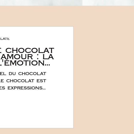
late
e chocolat
'amour : la
l'émotion
 plus doux
nel du chocolat
x
s
 le chocolat est
es expressions
vec le romantisme
 tradition : il
ément dans
nnelle et la réponse
colat éveille les
nique et puissante.