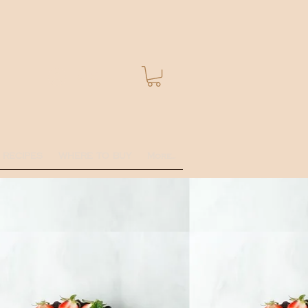
Se connecter
RECIPES
WHERE TO BUY
More...