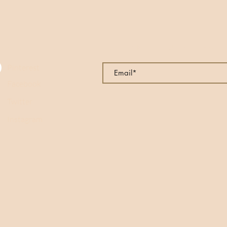
Sa texture onctueus
et sa saveur compl
expérience multisens
naturellement la dét
NNECT WITH US
SUBSCRIBE TO OUR MAILING LI
le p
Pinterest
Facebook
Twitter
Instagram