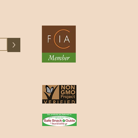
e, son arôme riche
exe créent une
orielle qui favorise
ente, le plaisir et
ST
>