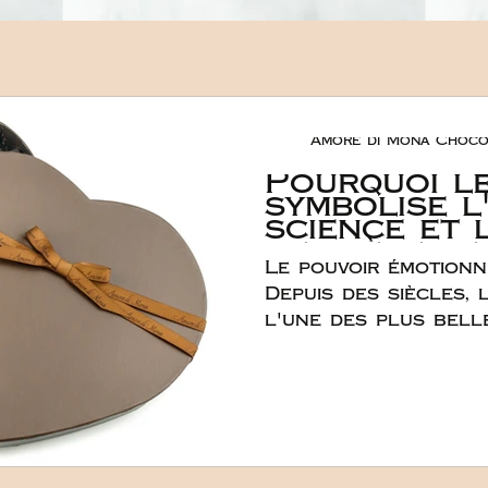
Amore di Mona Choco
Pourquoi l
symbolise l
science et 
derrière le
Le pouvoir émotion
des cadeau
romantique
Depuis des siècles,
l'une des plus bell
d'amour. Son lien a
dépasse largement la
s'enracine profond
l'expérience émotio
scientifique. Le cho
sens d'une manière u