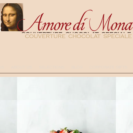
couverture chocolat speciale
DS
ABOUT US
SELECTIONS
BLOG
CORPORATE GIFTS