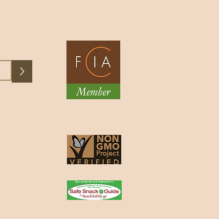
e, son arôme riche
exe créent une
orielle qui favorise
ente, le plaisir et
ST
>