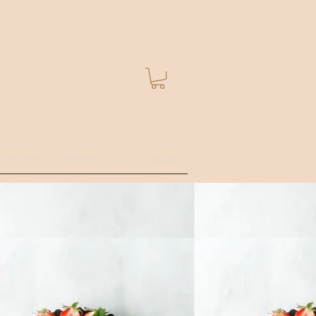
Se connecter
RECIPES
WHERE TO BUY
More...