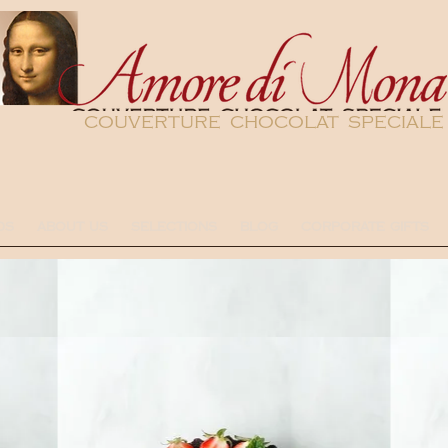
couverture chocolat speciale
DS
ABOUT US
SELECTIONS
BLOG
CORPORATE GIFTS