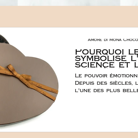
Amore di Mona Choco
Pourquoi l
symbolise l
science et 
derrière le
Le pouvoir émotion
des cadeau
romantique
Depuis des siècles,
l'une des plus bell
d'amour. Son lien a
dépasse largement la
s'enracine profond
l'expérience émotio
scientifique. Le cho
sens d'une manière u