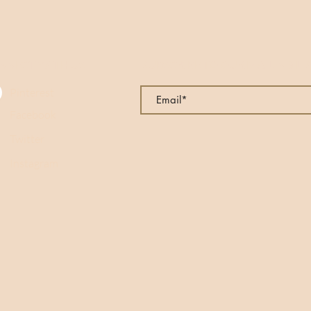
Sa texture onctueus
et sa saveur compl
expérience multisens
naturellement la dét
NNECT WITH US
SUBSCRIBE TO OUR MAILING LI
le p
Pinterest
Facebook
Twitter
Instagram