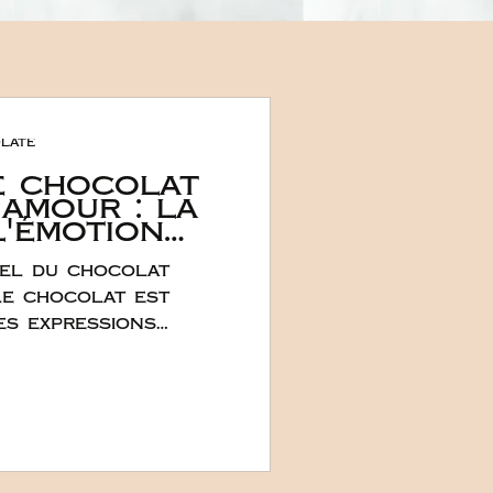
late
e chocolat
'amour : la
l'émotion
 plus doux
nel du chocolat
x
s
 le chocolat est
es expressions
vec le romantisme
 tradition : il
ément dans
nnelle et la réponse
colat éveille les
nique et puissante.