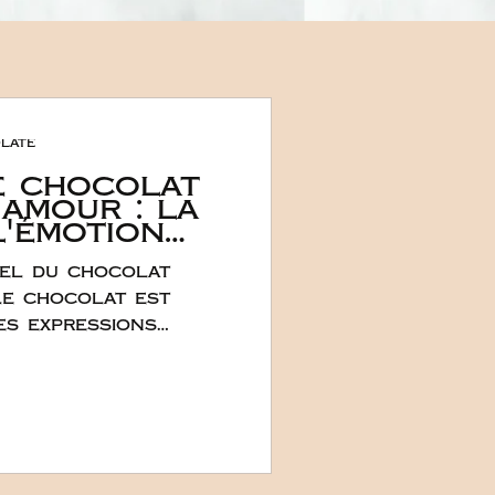
late
e chocolat
'amour : la
l'émotion
 plus doux
nel du chocolat
x
s
 le chocolat est
es expressions
vec le romantisme
 tradition : il
ément dans
nnelle et la réponse
colat éveille les
nique et puissante.