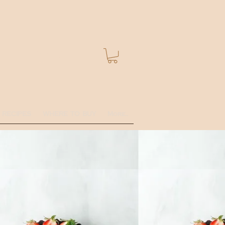
Se connecter
RECIPES
WHERE TO BUY
More...