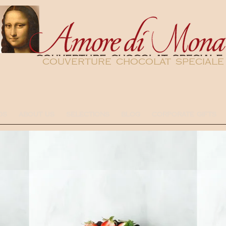
couverture chocolat speciale
DS
ABOUT US
SELECTIONS
BLOG
CORPORATE GIFTS