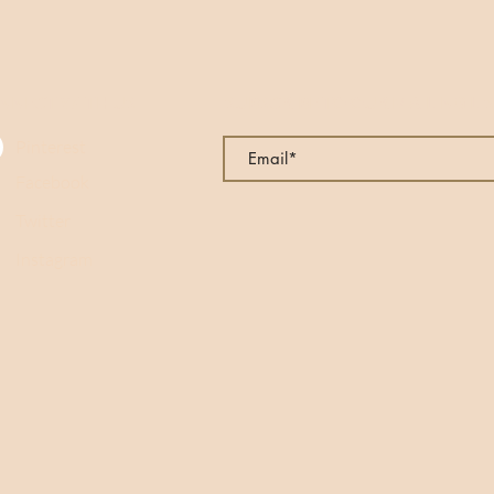
Sa texture onctueus
et sa saveur compl
expérience multisens
naturellement la dét
NNECT WITH US
SUBSCRIBE TO OUR MAILING LI
le p
Pinterest
Facebook
Twitter
Instagram