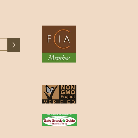
e, son arôme riche
exe créent une
orielle qui favorise
ente, le plaisir et
ST
>