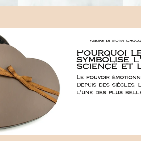
Amore di Mona Choco
Pourquoi l
symbolise l
science et 
derrière le
Le pouvoir émotion
des cadeau
romantique
Depuis des siècles,
l'une des plus bell
d'amour. Son lien a
dépasse largement la
s'enracine profond
l'expérience émotio
scientifique. Le cho
sens d'une manière u